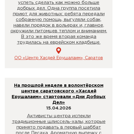
успеть сделать как можно больше
добрых дел. Одна группа посетила
приют для животных: ребята передали
собранную помощь, выгуляли собак,
навели порядок в вольерах и, главное,
окружили питомцев теплом и вниманием.
В это же время вторая команда
трудилась на еврейском кладбище.
ОО «Центр Хасдей Ерушалаим», Саратов
На прошлой неделе в волонтёрском
центре саратовского «Хасдей
Ерушалаим» стартовали «Дни Добрых
Дел»
15.04.2026
Активисты центра испекли
традиционные шлиссель-халы, которые
принято подавать в первый шаббат
после Песаха. Ароматную выпечку с