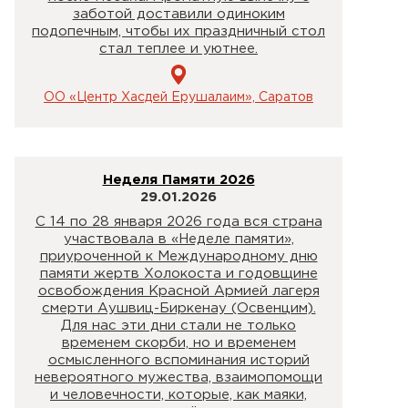
заботой доставили одиноким
подопечным, чтобы их праздничный стол
стал теплее и уютнее.
ОО «Центр Хасдей Ерушалаим», Саратов
Неделя Памяти 2026
29.01.2026
С 14 по 28 января 2026 года вся страна
участвовала в «Неделе памяти»,
приуроченной к Международному дню
памяти жертв Холокоста и годовщине
освобождения Красной Армией лагеря
смерти Аушвиц-Биркенау (Освенцим).
Для нас эти дни стали не только
временем скорби, но и временем
осмысленного вспоминания историй
невероятного мужества, взаимопомощи
и человечности, которые, как маяки,